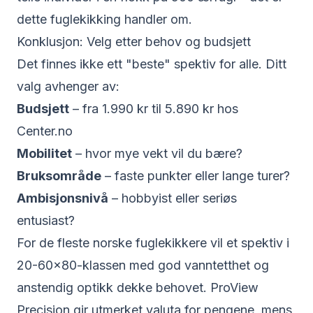
dette fuglekikking handler om.
Konklusjon: Velg etter behov og budsjett
Det finnes ikke ett "beste" spektiv for alle. Ditt
valg avhenger av:
Budsjett
– fra 1.990 kr til 5.890 kr hos
Center.no
Mobilitet
– hvor mye vekt vil du bære?
Bruksområde
– faste punkter eller lange turer?
Ambisjonsnivå
– hobbyist eller seriøs
entusiast?
For de fleste norske fuglekikkere vil et spektiv i
20-60×80-klassen med god vanntetthet og
anstendig optikk dekke behovet.
ProView
Precision
gir utmerket valuta for pengene, mens