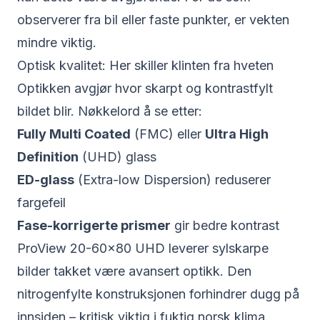
observerer fra bil eller faste punkter, er vekten
mindre viktig.
Optisk kvalitet: Her skiller klinten fra hveten
Optikken avgjør hvor skarpt og kontrastfylt
bildet blir. Nøkkelord å se etter:
Fully Multi Coated
(FMC) eller
Ultra High
Definition
(UHD) glass
ED-glass
(Extra-low Dispersion) reduserer
fargefeil
Fase-korrigerte prismer
gir bedre kontrast
ProView 20-60×80 UHD
leverer sylskarpe
bilder takket være avansert optikk. Den
nitrogenfylte konstruksjonen forhindrer dugg på
innsiden – kritisk viktig i fuktig norsk klima.