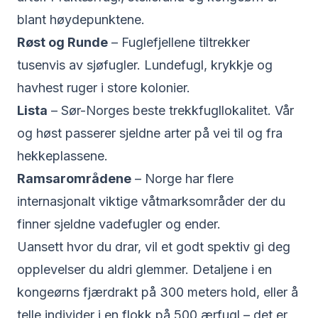
blant høydepunktene.
Røst og Runde
– Fuglefjellene tiltrekker
tusenvis av sjøfugler. Lundefugl, krykkje og
havhest ruger i store kolonier.
Lista
– Sør-Norges beste trekkfugllokalitet. Vår
og høst passerer sjeldne arter på vei til og fra
hekkeplassene.
Ramsarområdene
– Norge har flere
internasjonalt viktige våtmarksområder der du
finner sjeldne vadefugler og ender.
Uansett hvor du drar, vil et godt spektiv gi deg
opplevelser du aldri glemmer. Detaljene i en
kongeørns fjærdrakt på 300 meters hold, eller å
telle individer i en flokk på 500 ærfugl – det er