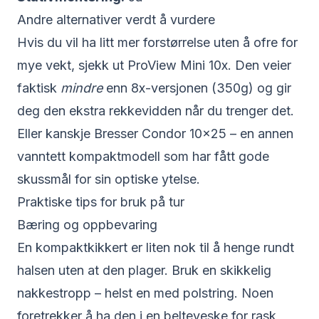
Andre alternativer verdt å vurdere
Hvis du vil ha litt mer forstørrelse uten å ofre for
mye vekt, sjekk ut
ProView Mini 10x
. Den veier
faktisk
mindre
enn 8x-versjonen (350g) og gir
deg den ekstra rekkevidden når du trenger det.
Eller kanskje
Bresser Condor 10×25
– en annen
vanntett kompaktmodell som har fått gode
skussmål for sin optiske ytelse.
Praktiske tips for bruk på tur
Bæring og oppbevaring
En kompaktkikkert er liten nok til å henge rundt
halsen uten at den plager. Bruk en skikkelig
nakkestropp – helst en med polstring. Noen
foretrekker å ha den i en belteveske for rask