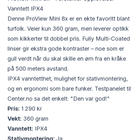
Vanntett IPX4
Denne
ProView Mini 8x
er en ekte favoritt blant
turfolk. Veier kun 360 gram, men leverer optikk
som kikkerter til dobbel pris. Fully Multi-Coated
linser gir ekstra gode kontraster – noe som er
gull verdt når du skal skille en ørn fra en kråke
på 500 meters avstand.
IPX4 vanntetthet, mulighet for stativmontering,
og en ergonomi som bare funker. Testpanelet til
Center.no sa det enkelt: "Den var god!"
Pris:
1 290 kr
Vekt:
360 gram
Vanntett:
IPX4
Stativmontering:
Ja