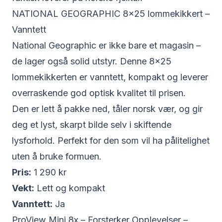
NATIONAL GEOGRAPHIC 8×25 lommekikkert –
Vanntett
National Geographic er ikke bare et magasin –
de lager også solid utstyr. Denne
8×25
lommekikkerten
er vanntett, kompakt og leverer
overraskende god optisk kvalitet til prisen.
Den er lett å pakke ned, tåler norsk vær, og gir
deg et lyst, skarpt bilde selv i skiftende
lysforhold. Perfekt for den som vil ha pålitelighet
uten å bruke formuen.
Pris:
1 290 kr
Vekt:
Lett og kompakt
Vanntett:
Ja
ProView Mini 8x – Forsterker Opplevelser –